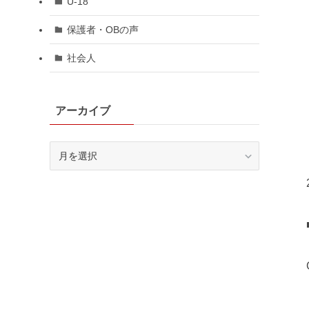
U-18
保護者・OBの声
社会人
アーカイブ
ア
ー
カ
イ
ブ