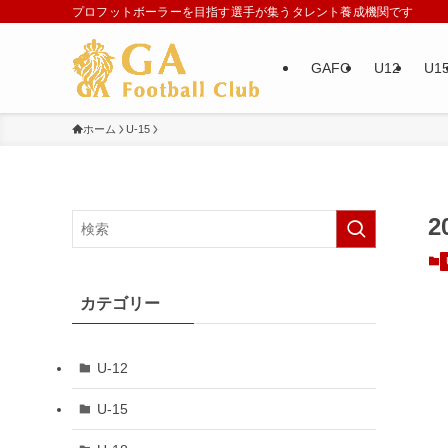
プロフットボーラーを目指す選手が集うタレント養成機関です
GAFC
U12
U1
ホーム
U-15
カテゴリー
U-12
U-15