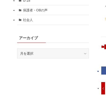
U-18
保護者・OBの声
社会人
アーカイブ
ア
ー
カ
イ
ブ