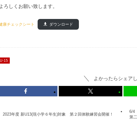
よろしくお願い致します。
健康チェックシート
ダウンロード
U-15
よかったらシェア
6/
2023年度 新U13(現小学６年生)対象 第２回体験練習会開催！
第