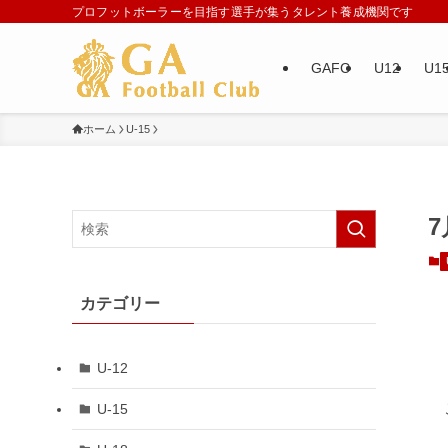
プロフットボーラーを目指す選手が集うタレント養成機関です
GAFC
U12
U1
ホーム
U-15
カテゴリー
U-12
U-15