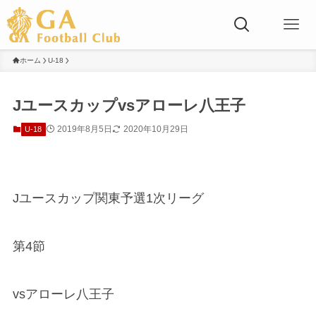
ホーム
U-18
Jユースカップvsアローレ八王子
2019年8月5日
2020年10月29日
U-18
J
ユースカップ関東予選
1
次リーグ
第
4
節
vs
アローレ八王子