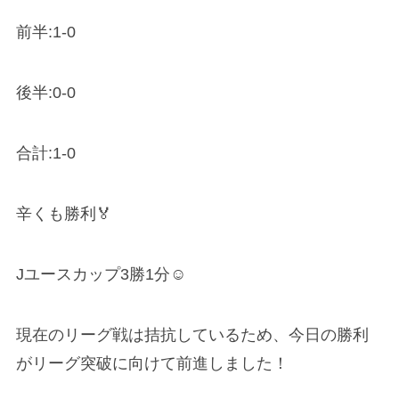
前半
:1-0
後半
:0-0
合計
:1-0
辛くも勝利
🏅
J
ユースカップ
3
勝
1
分
☺️
現在のリーグ戦は拮抗しているため、今日の勝利
がリーグ突破に向けて前進しました！